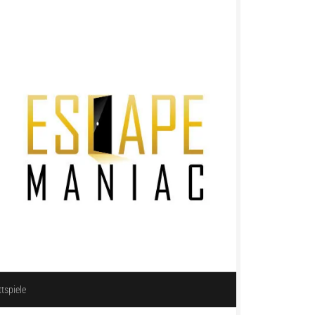
ttspiele