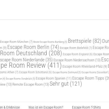
Brettspiele
(82)
Dur
 Escape Room München
(7)
Beste Escape Rooms Bamberg
(5)
Escape Room Berlin
(74)
Escape Roo
en
(9)
Escape Room Bielefeld
(7)
 Room Deutschland
(208)
Escape Room
Escape Room England
(6)
Esc
scape Room Niederlande
(35)
Escape Room Niedersachsen
(13)
ape Room Review
(411)
Escape Room Rheinland-Pfalz
(9)
Rooms Athen
(7)
Escape Room Schottland
(6)
Escape Rooms Dortmund
(5)
Escape Rooms Düsseldorf
(
Escape Room Tipps
(2
Escape Room Spanien
(11)
Escape Rooms Osnabrück
(5)
on
(4)
Sehr gut
(121)
view
(13)
Remote Escape Room
(13)
n & Erlebnisse
Was ist ein Escape Room?
Escape Room T-Shirts