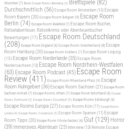
Brettspiele
(82)
München
(7)
Beste Escape Rooms Bamberg
(5)
Durchschnittlich
(56)
Escape
Escape Room Amsterdam
(10)
Escape Room
Room Bayern
(20)
Escape Room Belgien
(9)
Berlin
(74)
Escape Room Bücher,
Escape Room Bielefeld
(7)
Rätselabenteuer, Rätselkrimis oder Abenteuerbücher
Escape Room Deutschland
Bewertungen
(17)
(208)
Escape
Escape Room Griechenland
(8)
Escape Room England
(6)
Room Hamburg
(20)
Escape Room Leipzig
Escape Room Koblenz
(7)
Escape Room Niederlande
(35)
(15)
Escape Room
Escape Room Nordrhein-Westfalen
Niedersachsen
(13)
Escape Room
(63)
Escape Room Podcast
(45)
Review
(411)
Escape
Escape Room Rheinland-Pfalz
(9)
Room Ruhrgebiet
(36)
Escape Room Sachsen
(21)
Escape Room
Sachsen-Anhalt
(7)
Escape Rooms Athen
(7)
Escape Room Schottland
(6)
Escape
Rooms Dortmund
(5)
Escape Rooms Düsseldorf
(5)
Escape Rooms Edinburgh
(6)
Escape Rooms Europa
(27)
Escape Rooms Köln
(11)
Escape Rooms
Escape
Escape Room Spanien
(11)
Escape Rooms Osnabrück
(5)
London
(4)
Gut
(129)
Horror
Room Tipps
(20)
Escape Room Vitoria-Gasteiz
(6)
(39)
Immersives Abenteuer
(25)
Interview
(13)
Remote Escape