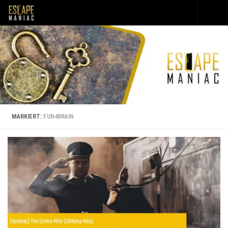
Unter dem Inhalt
MARKIERT:
FUN4BRAIN