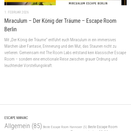
1. FEBRUAR 2026
Miraculum – Der König der Träume – Escape Room
Berlin
Mit „Der König der Träume“ entführt euch Miraculum in ein immersives
Märchen über Fantasie, Erinnerung und den Mut, das Staunen nicht zu
verlieren. Gemeinsam mit The Room Labs entstand kein klassischer Escape
Room – sondern eine emotionale Reise zwischen grauer Ordnung und
leuchtender Vorstellungskraft.
ESCAPE MANIAC
Allgemein
(85)
Beste Escape Room
Beste Escape Room Hannover
(5)