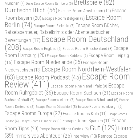
Brettspiele
(82)
München
(7)
Beste Escape Rooms Bamberg
(5)
Durchschnittlich
(56)
Escape
Escape Room Amsterdam
(10)
Escape Room
Room Bayern
(20)
Escape Room Belgien
(9)
Berlin
(74)
Escape Room Bücher,
Escape Room Bielefeld
(7)
Rätselabenteuer, Rätselkrimis oder Abenteuerbücher
Escape Room Deutschland
Bewertungen
(17)
(208)
Escape
Escape Room Griechenland
(8)
Escape Room England
(6)
Room Hamburg
(20)
Escape Room Leipzig
Escape Room Koblenz
(7)
Escape Room Niederlande
(35)
(15)
Escape Room
Escape Room Nordrhein-Westfalen
Niedersachsen
(13)
Escape Room
(63)
Escape Room Podcast
(45)
Review
(411)
Escape
Escape Room Rheinland-Pfalz
(9)
Room Ruhrgebiet
(36)
Escape Room Sachsen
(21)
Escape Room
Sachsen-Anhalt
(7)
Escape Rooms Athen
(7)
Escape Room Schottland
(6)
Escape
Rooms Dortmund
(5)
Escape Rooms Düsseldorf
(5)
Escape Rooms Edinburgh
(6)
Escape Rooms Europa
(27)
Escape Rooms Köln
(11)
Escape Rooms
Escape
Escape Room Spanien
(11)
Escape Rooms Osnabrück
(5)
London
(4)
Gut
(129)
Horror
Room Tipps
(20)
Escape Room Vitoria-Gasteiz
(6)
(39)
Immersives Abenteuer
(25)
Interview
(13)
Remote Escape