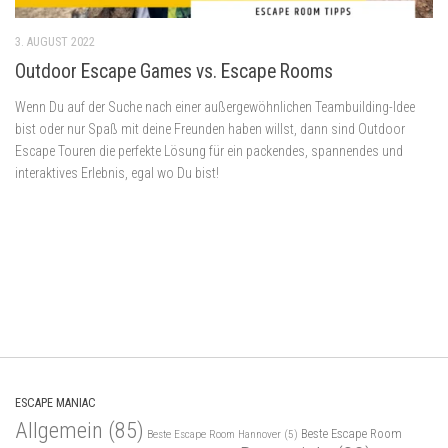
3. AUGUST 2022
Outdoor Escape Games vs. Escape Rooms
Wenn Du auf der Suche nach einer außergewöhnlichen Teambuilding-Idee
bist oder nur Spaß mit deine Freunden haben willst, dann sind Outdoor
Escape Touren die perfekte Lösung für ein packendes, spannendes und
interaktives Erlebnis, egal wo Du bist!
ESCAPE MANIAC
Allgemein
(85)
Beste Escape Room
Beste Escape Room Hannover
(5)