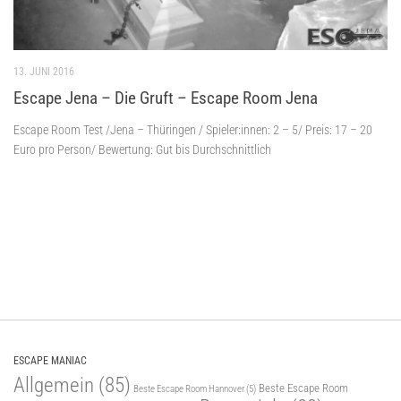
13. JUNI 2016
Escape Jena – Die Gruft – Escape Room Jena
Escape Room Test /Jena – Thüringen / Spieler:innen: 2 – 5/ Preis: 17 – 20
Euro pro Person/ Bewertung: Gut bis Durchschnittlich
ESCAPE MANIAC
Allgemein
(85)
Beste Escape Room
Beste Escape Room Hannover
(5)