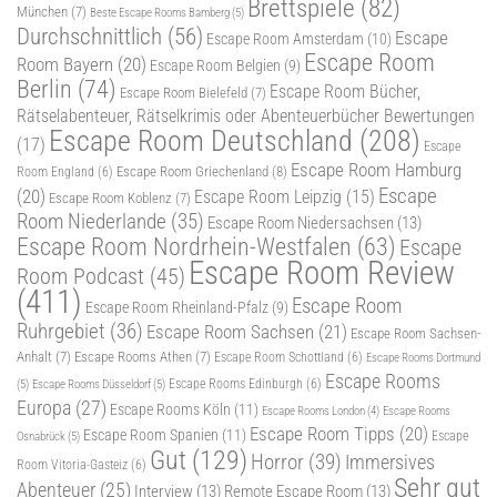
Brettspiele
(82)
München
(7)
Beste Escape Rooms Bamberg
(5)
Durchschnittlich
(56)
Escape
Escape Room Amsterdam
(10)
Escape Room
Room Bayern
(20)
Escape Room Belgien
(9)
Berlin
(74)
Escape Room Bücher,
Escape Room Bielefeld
(7)
Rätselabenteuer, Rätselkrimis oder Abenteuerbücher Bewertungen
Escape Room Deutschland
(208)
(17)
Escape
Escape Room Hamburg
Escape Room Griechenland
(8)
Room England
(6)
Escape
(20)
Escape Room Leipzig
(15)
Escape Room Koblenz
(7)
Room Niederlande
(35)
Escape Room Niedersachsen
(13)
Escape Room Nordrhein-Westfalen
(63)
Escape
Escape Room Review
Room Podcast
(45)
(411)
Escape Room
Escape Room Rheinland-Pfalz
(9)
Ruhrgebiet
(36)
Escape Room Sachsen
(21)
Escape Room Sachsen-
Anhalt
(7)
Escape Rooms Athen
(7)
Escape Room Schottland
(6)
Escape Rooms Dortmund
Escape Rooms
(5)
Escape Rooms Düsseldorf
(5)
Escape Rooms Edinburgh
(6)
Europa
(27)
Escape Rooms Köln
(11)
Escape Rooms
Escape Rooms London
(4)
Escape Room Tipps
(20)
Escape Room Spanien
(11)
Osnabrück
(5)
Escape
Gut
(129)
Horror
(39)
Immersives
Room Vitoria-Gasteiz
(6)
Sehr gut
Abenteuer
(25)
Interview
(13)
Remote Escape Room
(13)