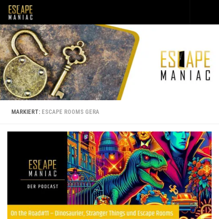
Unter dem Inhalt
MARKIERT:
ESCAPE ROOMS GERA