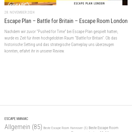
28. NOVEMBER 2024
Escape Plan – Battle for Britain – Escape Room London
Nachdem wir zuvor “Pushed for Time” bei Escape Plan gespielt hatten,
wurde es Zeit für ihren hochgelobten Raum “Battle for Britain”. Ob das
historische Setting und das strategische Gameplay uns überzeugen
konnten, erfahrt ihr in unserer Review.
ESCAPE MANIAC
Allgemein
(85)
Beste Escape Room
Beste Escape Room Hannover
(5)