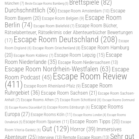
Brettspiele
(82)
München
(7)
Beste Escape Rooms Bamberg
(5)
Durchschnittlich
(56)
Escape
Escape Room Amsterdam
(10)
Escape Room
Room Bayern
(20)
Escape Room Belgien
(9)
Berlin
(74)
Escape Room Bücher,
Escape Room Bielefeld
(7)
Rätselabenteuer, Rätselkrimis oder Abenteuerbücher Bewertungen
Escape Room Deutschland
(208)
(17)
Escape
Escape Room Hamburg
Escape Room Griechenland
(8)
Room England
(6)
Escape
(20)
Escape Room Leipzig
(15)
Escape Room Koblenz
(7)
Room Niederlande
(35)
Escape Room Niedersachsen
(13)
Escape Room Nordrhein-Westfalen
(63)
Escape
Escape Room Review
Room Podcast
(45)
(411)
Escape Room
Escape Room Rheinland-Pfalz
(9)
Ruhrgebiet
(36)
Escape Room Sachsen
(21)
Escape Room Sachsen-
Anhalt
(7)
Escape Rooms Athen
(7)
Escape Room Schottland
(6)
Escape Rooms Dortmund
Escape Rooms
(5)
Escape Rooms Düsseldorf
(5)
Escape Rooms Edinburgh
(6)
Europa
(27)
Escape Rooms Köln
(11)
Escape Rooms
Escape Rooms London
(4)
Escape Room Tipps
(20)
Escape Room Spanien
(11)
Osnabrück
(5)
Escape
Gut
(129)
Horror
(39)
Immersives
Room Vitoria-Gasteiz
(6)
Sehr gut
Abenteuer
(25)
Interview
(13)
Remote Escape Room
(13)