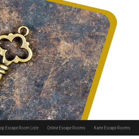
op Escape Room Liste
Online Escape Rooms
Karte Escape Rooms