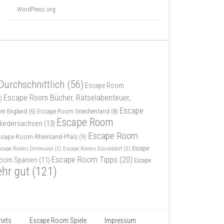
WordPress.org
Durchschnittlich
(56)
Escape Room
Escape Room Bücher, Rätselabenteuer,
)
Escape
Escape Room Griechenland
(8)
om England
(6)
Escape Room
iedersachsen
(13)
Escape Room
scape Room Rheinland-Pfalz
(9)
scape Rooms Dortmund
(5)
Escape Rooms Düsseldorf
(5)
Escape
Escape Room Tipps
(20)
oom Spanien
(11)
Escape
ehr gut
(121)
irts
Escape Room Spiele
Impressum