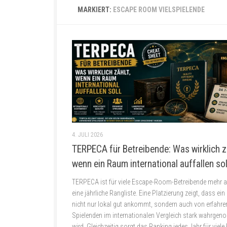
MARKIERT:
ESCAPE ROOM VIELSPIELENDE
4. JULI 2026
TERPECA für Betreibende: Was wirklich z
wenn ein Raum international auffallen sol
TERPECA ist für viele Escape-Room-Betreibende mehr a
eine jährliche Rangliste. Eine Platzierung zeigt, dass ei
nicht nur lokal gut ankommt, sondern auch von erfahre
Spielenden im internationalen Vergleich stark wahrge
wird. Gleichzeitig sorgt das Ranking jedes Jahr für viele