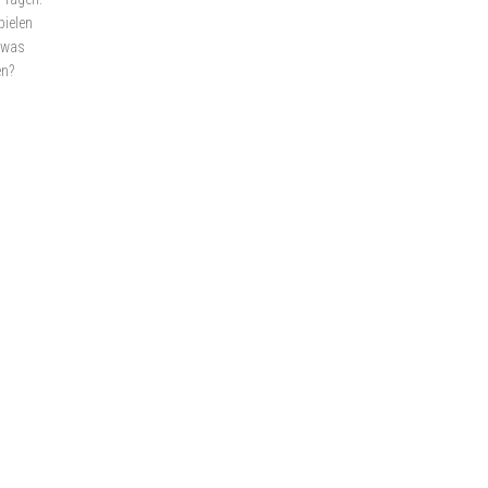
pielen
d was
en?