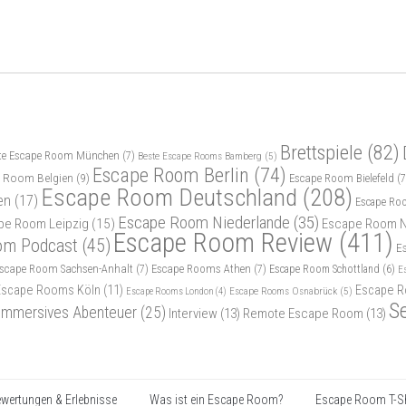
Brettspiele
(82)
te Escape Room München
(7)
Beste Escape Rooms Bamberg
(5)
Escape Room Berlin
(74)
 Room Belgien
(9)
Escape Room Bielefeld
(7
Escape Room Deutschland
(208)
en
(17)
Escape Ro
Escape Room Niederlande
(35)
pe Room Leipzig
(15)
Escape Room N
Escape Room Review
(411)
om Podcast
(45)
E
scape Room Sachsen-Anhalt
(7)
Escape Rooms Athen
(7)
Escape Room Schottland
(6)
E
Escape Rooms Köln
(11)
Escape R
Escape Rooms Osnabrück
(5)
Escape Rooms London
(4)
S
Immersives Abenteuer
(25)
Interview
(13)
Remote Escape Room
(13)
wertungen & Erlebnisse
Was ist ein Escape Room?
Escape Room T-Sh