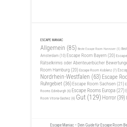
ESCAPE MANIAC
Allgemein
(85)
Bes
Beste Escape Room Hannover
(5)
Escape Room Bayern
(20)
Amsterdam
(10)
Escape
Rätselkrimis oder Abenteuerbücher Bewertung
Room Hamburg
(20)
Esca
Escape Room Koblenz
(7)
Nordrhein-Westfalen
(63)
Escape Ro
Ruhrgebiet
(36)
Escape Room Sachsen
(21)
E
Escape Rooms Europa
(27)
Rooms Edinburgh
(6)
Gut
(129)
Horror
(39)
Room Vitoria-Gasteiz
(6)
Escape Maniac – Dein Guide für Escape Room Be