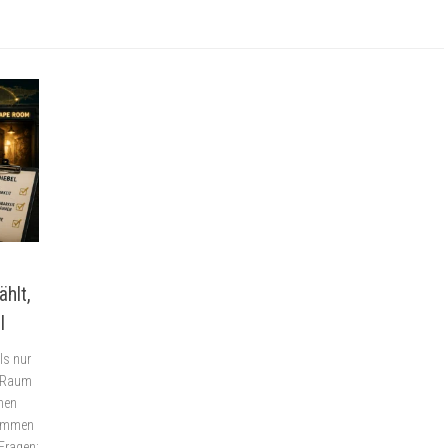
ählt,
l
ls nur
n Raum
nen
nommen
 Fragen: