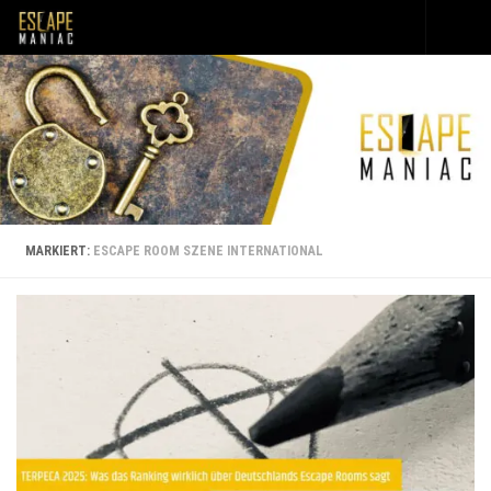
Unter dem Inhalt
MARKIERT:
ESCAPE ROOM SZENE INTERNATIONAL