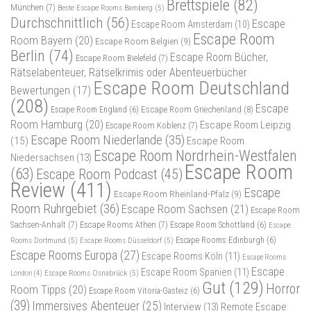
Brettspiele
(82)
München
(7)
Beste Escape Rooms Bamberg
(5)
Durchschnittlich
(56)
Escape
Escape Room Amsterdam
(10)
Escape Room
Room Bayern
(20)
Escape Room Belgien
(9)
Berlin
(74)
Escape Room Bücher,
Escape Room Bielefeld
(7)
Rätselabenteuer, Rätselkrimis oder Abenteuerbücher
Escape Room Deutschland
Bewertungen
(17)
(208)
Escape
Escape Room Griechenland
(8)
Escape Room England
(6)
Room Hamburg
(20)
Escape Room Leipzig
Escape Room Koblenz
(7)
Escape Room Niederlande
(35)
(15)
Escape Room
Escape Room Nordrhein-Westfalen
Niedersachsen
(13)
Escape Room
(63)
Escape Room Podcast
(45)
Review
(411)
Escape
Escape Room Rheinland-Pfalz
(9)
Room Ruhrgebiet
(36)
Escape Room Sachsen
(21)
Escape Room
Sachsen-Anhalt
(7)
Escape Rooms Athen
(7)
Escape Room Schottland
(6)
Escape
Rooms Dortmund
(5)
Escape Rooms Düsseldorf
(5)
Escape Rooms Edinburgh
(6)
Escape Rooms Europa
(27)
Escape Rooms Köln
(11)
Escape Rooms
Escape
Escape Room Spanien
(11)
Escape Rooms Osnabrück
(5)
London
(4)
Gut
(129)
Horror
Room Tipps
(20)
Escape Room Vitoria-Gasteiz
(6)
(39)
Immersives Abenteuer
(25)
Interview
(13)
Remote Escape