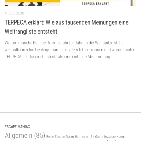
4. JULI 2026
TERPECA erklärt: Wie aus tausenden Meinungen eine
Weltrangliste entsteht
Warum manche Escape Rooms Jahr für Jahr an der Weltspitze stehen,
weshalb einzelne Lieblingsräume trotzdem fehlen können und warum hinter
TERPECA deutlich mehr steckt als eine einfache Abstimmung.
ESCAPE MANIAC
Allgemein
(85)
Beste Escape Room
Beste Escape Room Hannover
(5)