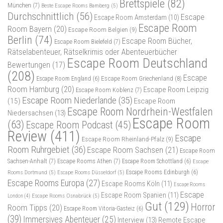
Brettspiele
(82)
München
(7)
Beste Escape Rooms Bamberg
(5)
Durchschnittlich
(56)
Escape
Escape Room Amsterdam
(10)
Escape Room
Room Bayern
(20)
Escape Room Belgien
(9)
Berlin
(74)
Escape Room Bücher,
Escape Room Bielefeld
(7)
Rätselabenteuer, Rätselkrimis oder Abenteuerbücher
Escape Room Deutschland
Bewertungen
(17)
(208)
Escape
Escape Room Griechenland
(8)
Escape Room England
(6)
Room Hamburg
(20)
Escape Room Leipzig
Escape Room Koblenz
(7)
Escape Room Niederlande
(35)
(15)
Escape Room
Escape Room Nordrhein-Westfalen
Niedersachsen
(13)
Escape Room
(63)
Escape Room Podcast
(45)
Review
(411)
Escape
Escape Room Rheinland-Pfalz
(9)
Room Ruhrgebiet
(36)
Escape Room Sachsen
(21)
Escape Room
Sachsen-Anhalt
(7)
Escape Rooms Athen
(7)
Escape Room Schottland
(6)
Escape
Rooms Dortmund
(5)
Escape Rooms Düsseldorf
(5)
Escape Rooms Edinburgh
(6)
Escape Rooms Europa
(27)
Escape Rooms Köln
(11)
Escape Rooms
Escape
Escape Room Spanien
(11)
Escape Rooms Osnabrück
(5)
London
(4)
Gut
(129)
Horror
Room Tipps
(20)
Escape Room Vitoria-Gasteiz
(6)
(39)
Immersives Abenteuer
(25)
Interview
(13)
Remote Escape