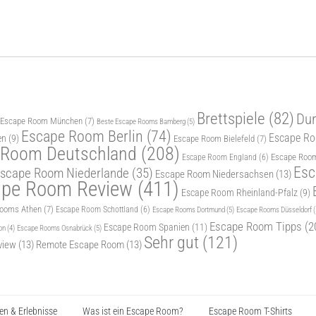
Brettspiele
(82)
Dur
 Escape Room München
(7)
Beste Escape Rooms Bamberg
(5)
Escape Room Berlin
(74)
Escape Roo
en
(9)
Escape Room Bielefeld
(7)
 Room Deutschland
(208)
Escape Room
Escape Room England
(6)
Esc
scape Room Niederlande
(35)
Escape Room Niedersachsen
(13)
ape Room Review
(411)
Escape Room Rheinland-Pfalz
(9)
Rooms Athen
(7)
Escape Room Schottland
(6)
Escape Rooms Dortmund
(5)
Escape Rooms Düsseldorf
(
Escape Room Tipps
(2
Escape Room Spanien
(11)
Escape Rooms Osnabrück
(5)
on
(4)
Sehr gut
(121)
view
(13)
Remote Escape Room
(13)
n & Erlebnisse
Was ist ein Escape Room?
Escape Room T-Shirts