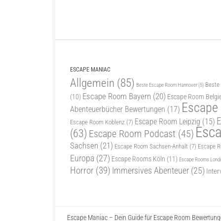
ESCAPE MANIAC
Allgemein
(85)
Beste
Beste Escape Room Hannover
(5)
Escape Room Bayern
(20)
(10)
Escape Room Belgi
Escape
Abenteuerbücher Bewertungen
(17)
E
Escape Room Leipzig
(15)
Escape Room Koblenz
(7)
Esc
(63)
Escape Room Podcast
(45)
Sachsen
(21)
Escape Room Sachsen-Anhalt
(7)
Escape 
Europa
(27)
Escape Rooms Köln
(11)
Escape Rooms Lond
Horror
(39)
Immersives Abenteuer
(25)
Inter
Escape Maniac – Dein Guide für Escape Room Bewertunge