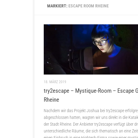
MARKIERT:
ESCAPE ROOM RHEINE
18. MÄRZ 2019
try2escape – Mystique-Room – Escape 
Rheine
Nachdem wir das Projekt Joshua bei try2escape erfolgre
abgeschlossen hatten, wagten wir uns direkt in die Kat
der Stadt Rheine. Der Anbieter try2escape verfügt über dr
unterschiedliche Räume, die sich thematisch an eine Zeit
einen Einbruch in eine Hightech-Firma sowie einer myst