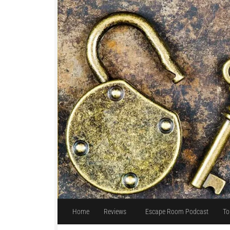
Unter dem Inhalt
Home
Reviews
Escape Room Podcast
To