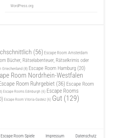
WordPress.org
chschnittlich
(56)
Escape Room Amsterdam
m Bücher, Rätselabenteuer, Rätselkrimis oder
Escape Room Hamburg
(20)
 Griechenland
(8)
ape Room Nordrhein-Westfalen
Escape Room Ruhrgebiet
(36)
Escape Room
Escape Rooms
5)
Escape Rooms Edinburgh
(6)
Gut
(129)
0)
Escape Room Vitoria-Gasteiz
(6)
Escape Room Spiele
Impressum
Datenschutz