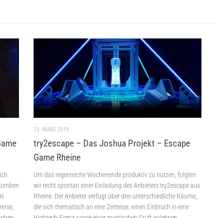
13. MÄRZ 2019
Game
try2escape – Das Joshua Projekt – Escape
Game Rheine
ich
Um das regenreiche Wochenende produktiv zu nutzen, folgten
akomben
wir recht spontan einer Einladung des Anbieters try2escape aus
ei
Rheine. Der Anbieter verfügt über drei unterschiedliche Räume,
reise,
die sich thematisch an eine Zeitreise, einen Einbruch in eine
ischen
Hightech-Firma sowie einer mystischen Gruft anlehnen.