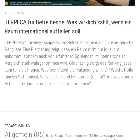
4. JULI 2026
TERPECA für Betreibende: Was wirklich zählt, wenn ein
Raum international auffallen soll
TERPECA ist für viele Escape-Room-Betreibende mehr als nur eine jährliche
Rangliste. Eine Platzierung zeigt, dass ein Raum nicht nur lokal gut
ankommt, sondern auch von erfahrenen Spielenden im internationalen
Vergleich stark wahrgenommen wird. Gleichzeitig sorgt das Ranking jedes
Jahr für viele Fragen: Was beeinflusst die Platzierung wirklich? Welche Rolle
spielen Sichtbarkeit, Vielspielende und konstante Qualität? Und was können
Betreibende daraus für ihre eigenen Räume lernen?
ESCAPE MANIAC
Allgemein
(85)
Beste Escape Room
Beste Escape Room Hannover
(5)