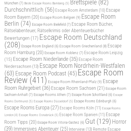
Brettspiele
(82)
München
(7)
Beste Escape Rooms Bamberg
(5)
Durchschnittlich
(56)
Escape
Escape Room Amsterdam
(10)
Escape Room
Room Bayern
(20)
Escape Room Belgien
(9)
Berlin
(74)
Escape Room Bücher,
Escape Room Bielefeld
(7)
Rätselabenteuer, Rätselkrimis oder Abenteuerbücher
Escape Room Deutschland
Bewertungen
(17)
(208)
Escape
Escape Room Griechenland
(8)
Escape Room England
(6)
Room Hamburg
(20)
Escape Room Leipzig
Escape Room Koblenz
(7)
Escape Room Niederlande
(35)
(15)
Escape Room
Escape Room Nordrhein-Westfalen
Niedersachsen
(13)
Escape Room
(63)
Escape Room Podcast
(45)
Review
(411)
Escape
Escape Room Rheinland-Pfalz
(9)
Room Ruhrgebiet
(36)
Escape Room Sachsen
(21)
Escape Room
Sachsen-Anhalt
(7)
Escape Rooms Athen
(7)
Escape Room Schottland
(6)
Escape
Rooms Dortmund
(5)
Escape Rooms Düsseldorf
(5)
Escape Rooms Edinburgh
(6)
Escape Rooms Europa
(27)
Escape Rooms Köln
(11)
Escape Rooms
Escape
Escape Room Spanien
(11)
Escape Rooms Osnabrück
(5)
London
(4)
Gut
(129)
Horror
Room Tipps
(20)
Escape Room Vitoria-Gasteiz
(6)
(39)
Immersives Abenteuer
(25)
Interview
(13)
Remote Escape