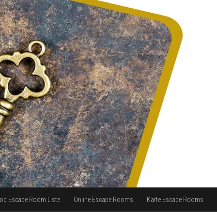
op Escape Room Liste
Online Escape Rooms
Karte Escape Rooms