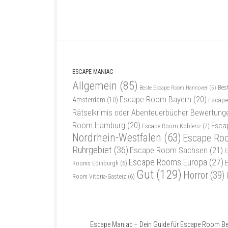
ESCAPE MANIAC
Allgemein
(85)
Bes
Beste Escape Room Hannover
(5)
Escape Room Bayern
(20)
Amsterdam
(10)
Escape
Rätselkrimis oder Abenteuerbücher Bewertung
Room Hamburg
(20)
Esca
Escape Room Koblenz
(7)
Nordrhein-Westfalen
(63)
Escape Ro
Ruhrgebiet
(36)
Escape Room Sachsen
(21)
E
Escape Rooms Europa
(27)
Rooms Edinburgh
(6)
Gut
(129)
Horror
(39)
Room Vitoria-Gasteiz
(6)
Escape Maniac – Dein Guide für Escape Room Be