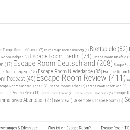
Brettspiele
(82)
te Escape Room München
(7)
Beste Escape Rooms Bamberg
(5)
Escape Room Berlin
(74)
 Room Belgien
(9)
Escape Room Bielefeld
(7
Escape Room Deutschland
(208)
en
(17)
Escape Ro
Escape Room Niederlande
(35)
pe Room Leipzig
(15)
Escape Room N
Escape Room Review
(411)
om Podcast
(45)
E
scape Room Sachsen-Anhalt
(7)
Escape Rooms Athen
(7)
Escape Room Schottland
(6)
E
Escape Rooms Köln
(11)
Escape R
Escape Rooms Osnabrück
(5)
Escape Rooms London
(4)
S
Immersives Abenteuer
(25)
Interview
(13)
Remote Escape Room
(13)
wertungen & Erlebnisse
Was ist ein Escape Room?
Escape Room T-Sh