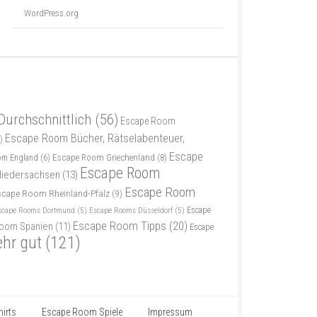
WordPress.org
Durchschnittlich
(56)
Escape Room
Escape Room Bücher, Rätselabenteuer,
)
Escape
Escape Room Griechenland
(8)
om England
(6)
Escape Room
iedersachsen
(13)
Escape Room
scape Room Rheinland-Pfalz
(9)
scape Rooms Dortmund
(5)
Escape Rooms Düsseldorf
(5)
Escape
Escape Room Tipps
(20)
oom Spanien
(11)
Escape
ehr gut
(121)
irts
Escape Room Spiele
Impressum