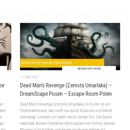
17. MAI 2026
pe
Dead Man’s Revenge (Zemsta Umarlaka) –
DreamScape Posen – Escape Room Polen
er
Dead Man’s Revenge (Zemsta Umarlaka) in Posen ist ein
läne
Piratenabenteuer, das nicht nur durch Kulissen und Rätsel
on
überzeugt, sondern vor allem durch seinen Ton. Der Raum
ge
verbindet düstere Seefahrer-Atmosphäre mit Humor, kleinen
 die
Monkey-Island-Vibes und einem spürbaren Herzen für