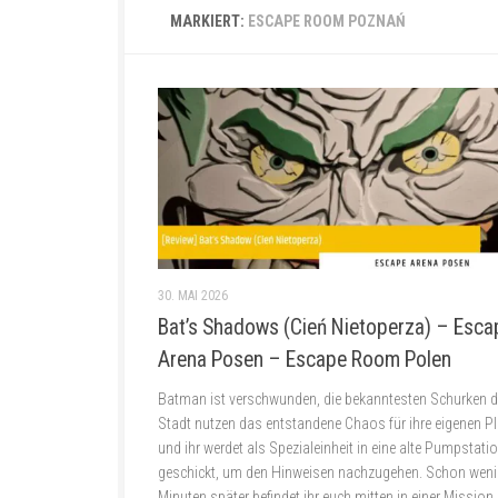
MARKIERT:
ESCAPE ROOM POZNAŃ
30. MAI 2026
Bat’s Shadows (Cień Nietoperza) – Esca
Arena Posen – Escape Room Polen
Batman ist verschwunden, die bekanntesten Schurken d
Stadt nutzen das entstandene Chaos für ihre eigenen P
und ihr werdet als Spezialeinheit in eine alte Pumpstati
geschickt, um den Hinweisen nachzugehen. Schon weni
Minuten später befindet ihr euch mitten in einer Mission,