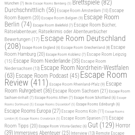
Brettspiele
(82)
München
(7)
Beste Escape Rooms Bamberg
(5)
Durchschnittlich
(56)
Escape
Escape Room Amsterdam
(10)
Escape Room
Room Bayern
(20)
Escape Room Belgien
(9)
Berlin
(74)
Escape Room Bücher,
Escape Room Bielefeld
(7)
Rätselabenteuer, Rätselkrimis oder Abenteuerbücher
Escape Room Deutschland
Bewertungen
(17)
(208)
Escape
Escape Room Griechenland
(8)
Escape Room England
(6)
Room Hamburg
(20)
Escape Room Leipzig
Escape Room Koblenz
(7)
Escape Room Niederlande
(35)
(15)
Escape Room
Escape Room Nordrhein-Westfalen
Niedersachsen
(13)
Escape Room
(63)
Escape Room Podcast
(45)
Review
(411)
Escape
Escape Room Rheinland-Pfalz
(9)
Room Ruhrgebiet
(36)
Escape Room Sachsen
(21)
Escape Room
Sachsen-Anhalt
(7)
Escape Rooms Athen
(7)
Escape Room Schottland
(6)
Escape
Rooms Dortmund
(5)
Escape Rooms Düsseldorf
(5)
Escape Rooms Edinburgh
(6)
Escape Rooms Europa
(27)
Escape Rooms Köln
(11)
Escape Rooms
Escape
Escape Room Spanien
(11)
Escape Rooms Osnabrück
(5)
London
(4)
Gut
(129)
Horror
Room Tipps
(20)
Escape Room Vitoria-Gasteiz
(6)
(39)
Immersives Abenteuer
(25)
Interview
(13)
Remote Escape