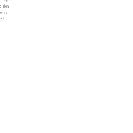
pielen
d was
en?