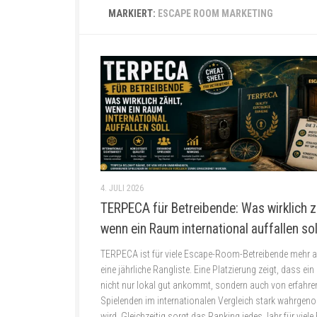
MARKIERT:
ESCAPE ROOM MARKETING
4. JULI 2026
TERPECA für Betreibende: Was wirklich z
wenn ein Raum international auffallen sol
TERPECA ist für viele Escape-Room-Betreibende mehr a
eine jährliche Rangliste. Eine Platzierung zeigt, dass ei
nicht nur lokal gut ankommt, sondern auch von erfahre
Spielenden im internationalen Vergleich stark wahrge
wird. Gleichzeitig sorgt das Ranking jedes Jahr für viele