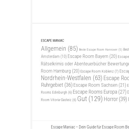
ESCAPE MANIAC
Allgemein
(85)
Bes
Beste Escape Room Hannover
(5)
Escape Room Bayern
(20)
Amsterdam
(10)
Escape
Rätselkrimis oder Abenteuerbücher Bewertung
Room Hamburg
(20)
Esca
Escape Room Koblenz
(7)
Nordrhein-Westfalen
(63)
Escape Ro
Ruhrgebiet
(36)
Escape Room Sachsen
(21)
E
Escape Rooms Europa
(27)
Rooms Edinburgh
(6)
Gut
(129)
Horror
(39)
Room Vitoria-Gasteiz
(6)
Escape Maniac – Dein Guide für Escape Room Be