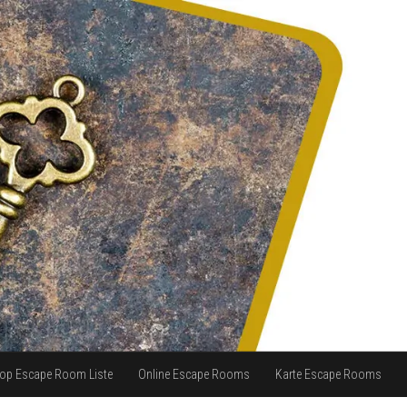
op Escape Room Liste
Online Escape Rooms
Karte Escape Rooms