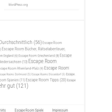
WordPress.org
Durchschnittlich
(56)
Escape Room
Escape Room Bücher, Rätselabenteuer,
)
Escape
Escape Room Griechenland
(8)
om England
(6)
Escape Room
iedersachsen
(13)
Escape Room
scape Room Rheinland-Pfalz
(9)
scape Rooms Dortmund
(5)
Escape Rooms Düsseldorf
(5)
Escape
Escape Room Tipps
(20)
oom Spanien
(11)
Escape
ehr gut
(121)
irts
Escape Room Spiele
Impressum