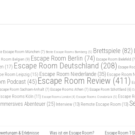
Brettspiele
(82)
te Escape Room München
(7)
Beste Escape Rooms Bamberg
(5)
Escape Room Berlin
(74)
 Room Belgien
(9)
Escape Room Bielefeld
(7
Escape Room Deutschland
(208)
en
(17)
Escape Ro
Escape Room Niederlande
(35)
pe Room Leipzig
(15)
Escape Room N
Escape Room Review
(411)
om Podcast
(45)
E
scape Room Sachsen-Anhalt
(7)
Escape Rooms Athen
(7)
Escape Room Schottland
(6)
E
Escape Rooms Köln
(11)
Escape R
Escape Rooms Osnabrück
(5)
Escape Rooms London
(4)
S
Immersives Abenteuer
(25)
Interview
(13)
Remote Escape Room
(13)
wertungen & Erlebnisse
Was ist ein Escape Room?
Escape Room T-Sh