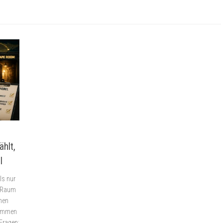
ählt,
l
ls nur
n Raum
nen
nommen
 Fragen: