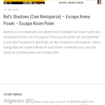
30. MAI 2026
Bat’s Shadows (Cień Nietoperza) – Escape Arena
Posen – Escape Room Polen
Batman ist verschwunden, die bekanntesten Schurken der Stadt nutzen das
entstandene Chaos für ihre eigenen Pläne und ihr werdet als Spezialeinheit
in eine alte Pumpstation geschickt, um den Hinweisen nachzugehen. Schon
wenige Minuten später befindet ihr euch mitten in einer Mission, die euch
durch die Schattenseiten von Gotham führt.
ESCAPE MANIAC
Allgemein
(85)
Beste Escape Room
Beste Escape Room Hannover
(5)