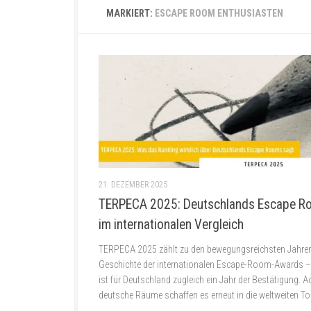
MARKIERT:
ESCAPE ROOM ENTHUSIASTEN
21. DEZEMBER 2025
TERPECA 2025: Deutschlands Escape 
im internationalen Vergleich
TERPECA 2025 zählt zu den bewegungsreichsten Jahren
Geschichte der internationalen Escape-Room-Awards –
ist für Deutschland zugleich ein Jahr der Bestätigung. A
deutsche Räume schaffen es erneut in die weltweiten To