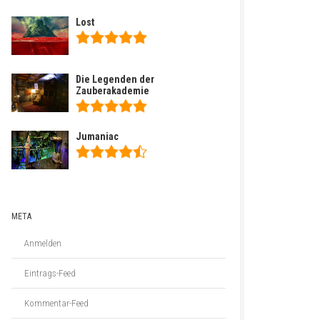
Lost
Die Legenden der
Zauberakademie
Jumaniac
META
Anmelden
Eintrags-Feed
Kommentar-Feed