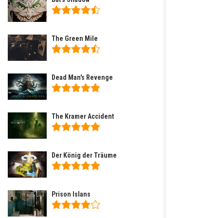
The Green Mile
Dead Man's Revenge
The Kramer Accident
Der König der Träume
Prison Islans