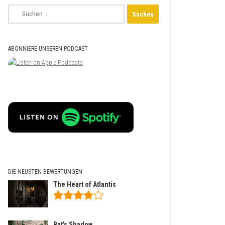
Suchen
nach:
ABONNIERE UNSEREN PODCAST
DIE NEUSTEN BEWERTUNGEN
The Heart of Atlantis
Bat's Shadow