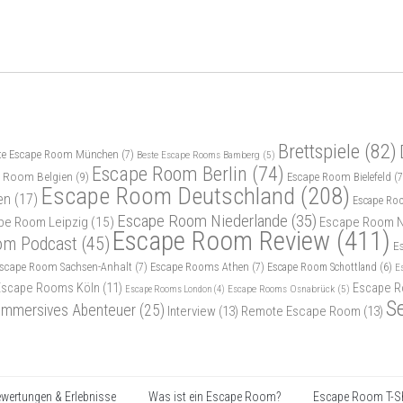
Brettspiele
(82)
te Escape Room München
(7)
Beste Escape Rooms Bamberg
(5)
Escape Room Berlin
(74)
 Room Belgien
(9)
Escape Room Bielefeld
(7
Escape Room Deutschland
(208)
en
(17)
Escape Ro
Escape Room Niederlande
(35)
pe Room Leipzig
(15)
Escape Room N
Escape Room Review
(411)
om Podcast
(45)
E
scape Room Sachsen-Anhalt
(7)
Escape Rooms Athen
(7)
Escape Room Schottland
(6)
E
Escape Rooms Köln
(11)
Escape R
Escape Rooms Osnabrück
(5)
Escape Rooms London
(4)
S
Immersives Abenteuer
(25)
Interview
(13)
Remote Escape Room
(13)
wertungen & Erlebnisse
Was ist ein Escape Room?
Escape Room T-Sh