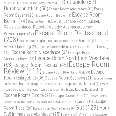
Brettspiele
(82)
München
(7)
Beste Escape Rooms Bamberg
(5)
Durchschnittlich
(56)
Escape
Escape Room Amsterdam
(10)
Escape Room
Room Bayern
(20)
Escape Room Belgien
(9)
Berlin
(74)
Escape Room Bücher,
Escape Room Bielefeld
(7)
Rätselabenteuer, Rätselkrimis oder Abenteuerbücher
Escape Room Deutschland
Bewertungen
(17)
(208)
Escape
Escape Room Griechenland
(8)
Escape Room England
(6)
Room Hamburg
(20)
Escape Room Leipzig
Escape Room Koblenz
(7)
Escape Room Niederlande
(35)
(15)
Escape Room
Escape Room Nordrhein-Westfalen
Niedersachsen
(13)
Escape Room
(63)
Escape Room Podcast
(45)
Review
(411)
Escape
Escape Room Rheinland-Pfalz
(9)
Room Ruhrgebiet
(36)
Escape Room Sachsen
(21)
Escape Room
Sachsen-Anhalt
(7)
Escape Rooms Athen
(7)
Escape Room Schottland
(6)
Escape
Rooms Dortmund
(5)
Escape Rooms Düsseldorf
(5)
Escape Rooms Edinburgh
(6)
Escape Rooms Europa
(27)
Escape Rooms Köln
(11)
Escape Rooms
Escape
Escape Room Spanien
(11)
Escape Rooms Osnabrück
(5)
London
(4)
Gut
(129)
Horror
Room Tipps
(20)
Escape Room Vitoria-Gasteiz
(6)
(39)
Immersives Abenteuer
(25)
Interview
(13)
Remote Escape