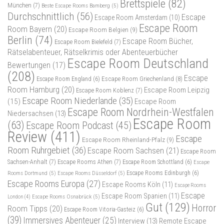
Brettspiele
(82)
München
(7)
Beste Escape Rooms Bamberg
(5)
Durchschnittlich
(56)
Escape
Escape Room Amsterdam
(10)
Escape Room
Room Bayern
(20)
Escape Room Belgien
(9)
Berlin
(74)
Escape Room Bücher,
Escape Room Bielefeld
(7)
Rätselabenteuer, Rätselkrimis oder Abenteuerbücher
Escape Room Deutschland
Bewertungen
(17)
(208)
Escape
Escape Room Griechenland
(8)
Escape Room England
(6)
Room Hamburg
(20)
Escape Room Leipzig
Escape Room Koblenz
(7)
Escape Room Niederlande
(35)
(15)
Escape Room
Escape Room Nordrhein-Westfalen
Niedersachsen
(13)
Escape Room
(63)
Escape Room Podcast
(45)
Review
(411)
Escape
Escape Room Rheinland-Pfalz
(9)
Room Ruhrgebiet
(36)
Escape Room Sachsen
(21)
Escape Room
Sachsen-Anhalt
(7)
Escape Rooms Athen
(7)
Escape Room Schottland
(6)
Escape
Rooms Dortmund
(5)
Escape Rooms Düsseldorf
(5)
Escape Rooms Edinburgh
(6)
Escape Rooms Europa
(27)
Escape Rooms Köln
(11)
Escape Rooms
Escape
Escape Room Spanien
(11)
Escape Rooms Osnabrück
(5)
London
(4)
Gut
(129)
Horror
Room Tipps
(20)
Escape Room Vitoria-Gasteiz
(6)
(39)
Immersives Abenteuer
(25)
Interview
(13)
Remote Escape