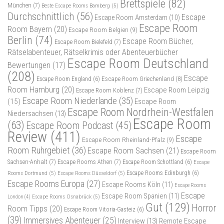
Brettspiele
(82)
München
(7)
Beste Escape Rooms Bamberg
(5)
Durchschnittlich
(56)
Escape
Escape Room Amsterdam
(10)
Escape Room
Room Bayern
(20)
Escape Room Belgien
(9)
Berlin
(74)
Escape Room Bücher,
Escape Room Bielefeld
(7)
Rätselabenteuer, Rätselkrimis oder Abenteuerbücher
Escape Room Deutschland
Bewertungen
(17)
(208)
Escape
Escape Room Griechenland
(8)
Escape Room England
(6)
Room Hamburg
(20)
Escape Room Leipzig
Escape Room Koblenz
(7)
Escape Room Niederlande
(35)
(15)
Escape Room
Escape Room Nordrhein-Westfalen
Niedersachsen
(13)
Escape Room
(63)
Escape Room Podcast
(45)
Review
(411)
Escape
Escape Room Rheinland-Pfalz
(9)
Room Ruhrgebiet
(36)
Escape Room Sachsen
(21)
Escape Room
Sachsen-Anhalt
(7)
Escape Rooms Athen
(7)
Escape Room Schottland
(6)
Escape
Rooms Dortmund
(5)
Escape Rooms Düsseldorf
(5)
Escape Rooms Edinburgh
(6)
Escape Rooms Europa
(27)
Escape Rooms Köln
(11)
Escape Rooms
Escape
Escape Room Spanien
(11)
Escape Rooms Osnabrück
(5)
London
(4)
Gut
(129)
Horror
Room Tipps
(20)
Escape Room Vitoria-Gasteiz
(6)
(39)
Immersives Abenteuer
(25)
Interview
(13)
Remote Escape