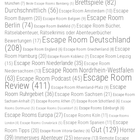
Brettspiele
(82)
München
(7)
Beste Escape Rooms Bamberg
(5)
Durchschnittlich
(56)
Escape
Escape Room Amsterdam
(10)
Escape Room
Room Bayern
(20)
Escape Room Belgien
(9)
Berlin
(74)
Escape Room Bücher,
Escape Room Bielefeld
(7)
Rätselabenteuer, Rätselkrimis oder Abenteuerbücher
Escape Room Deutschland
Bewertungen
(17)
(208)
Escape
Escape Room Griechenland
(8)
Escape Room England
(6)
Room Hamburg
(20)
Escape Room Leipzig
Escape Room Koblenz
(7)
Escape Room Niederlande
(35)
(15)
Escape Room
Escape Room Nordrhein-Westfalen
Niedersachsen
(13)
Escape Room
(63)
Escape Room Podcast
(45)
Review
(411)
Escape
Escape Room Rheinland-Pfalz
(9)
Room Ruhrgebiet
(36)
Escape Room Sachsen
(21)
Escape Room
Sachsen-Anhalt
(7)
Escape Rooms Athen
(7)
Escape Room Schottland
(6)
Escape
Rooms Dortmund
(5)
Escape Rooms Düsseldorf
(5)
Escape Rooms Edinburgh
(6)
Escape Rooms Europa
(27)
Escape Rooms Köln
(11)
Escape Rooms
Escape
Escape Room Spanien
(11)
Escape Rooms Osnabrück
(5)
London
(4)
Gut
(129)
Horror
Room Tipps
(20)
Escape Room Vitoria-Gasteiz
(6)
(39)
Immersives Abenteuer
(25)
Interview
(13)
Remote Escape