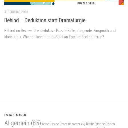
3. FEBRUAR 2026
Behind – Deduktion statt Dramaturgie
Behind im Review: Drei deduktive Puzzle-Fälle, steigender Anspruch und
klare Logik. Wie nah kommt das Spiel an Escape-Feeling heran?
ESCAPE MANIAC
Allgemein
(85)
Beste Escape Room
Beste Escape Room Hannover
(5)