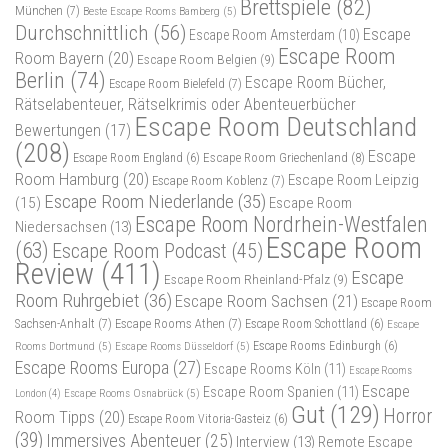
Brettspiele
(82)
München
(7)
Beste Escape Rooms Bamberg
(5)
Durchschnittlich
(56)
Escape
Escape Room Amsterdam
(10)
Escape Room
Room Bayern
(20)
Escape Room Belgien
(9)
Berlin
(74)
Escape Room Bücher,
Escape Room Bielefeld
(7)
Rätselabenteuer, Rätselkrimis oder Abenteuerbücher
Escape Room Deutschland
Bewertungen
(17)
(208)
Escape
Escape Room Griechenland
(8)
Escape Room England
(6)
Room Hamburg
(20)
Escape Room Leipzig
Escape Room Koblenz
(7)
Escape Room Niederlande
(35)
(15)
Escape Room
Escape Room Nordrhein-Westfalen
Niedersachsen
(13)
Escape Room
(63)
Escape Room Podcast
(45)
Review
(411)
Escape
Escape Room Rheinland-Pfalz
(9)
Room Ruhrgebiet
(36)
Escape Room Sachsen
(21)
Escape Room
Sachsen-Anhalt
(7)
Escape Rooms Athen
(7)
Escape Room Schottland
(6)
Escape
Rooms Dortmund
(5)
Escape Rooms Düsseldorf
(5)
Escape Rooms Edinburgh
(6)
Escape Rooms Europa
(27)
Escape Rooms Köln
(11)
Escape Rooms
Escape
Escape Room Spanien
(11)
Escape Rooms Osnabrück
(5)
London
(4)
Gut
(129)
Horror
Room Tipps
(20)
Escape Room Vitoria-Gasteiz
(6)
(39)
Immersives Abenteuer
(25)
Interview
(13)
Remote Escape