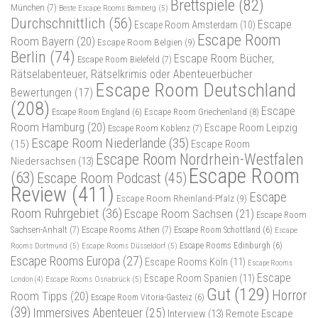
Brettspiele
(82)
München
(7)
Beste Escape Rooms Bamberg
(5)
Durchschnittlich
(56)
Escape
Escape Room Amsterdam
(10)
Escape Room
Room Bayern
(20)
Escape Room Belgien
(9)
Berlin
(74)
Escape Room Bücher,
Escape Room Bielefeld
(7)
Rätselabenteuer, Rätselkrimis oder Abenteuerbücher
Escape Room Deutschland
Bewertungen
(17)
(208)
Escape
Escape Room Griechenland
(8)
Escape Room England
(6)
Room Hamburg
(20)
Escape Room Leipzig
Escape Room Koblenz
(7)
Escape Room Niederlande
(35)
(15)
Escape Room
Escape Room Nordrhein-Westfalen
Niedersachsen
(13)
Escape Room
(63)
Escape Room Podcast
(45)
Review
(411)
Escape
Escape Room Rheinland-Pfalz
(9)
Room Ruhrgebiet
(36)
Escape Room Sachsen
(21)
Escape Room
Sachsen-Anhalt
(7)
Escape Rooms Athen
(7)
Escape Room Schottland
(6)
Escape
Rooms Dortmund
(5)
Escape Rooms Düsseldorf
(5)
Escape Rooms Edinburgh
(6)
Escape Rooms Europa
(27)
Escape Rooms Köln
(11)
Escape Rooms
Escape
Escape Room Spanien
(11)
Escape Rooms Osnabrück
(5)
London
(4)
Gut
(129)
Horror
Room Tipps
(20)
Escape Room Vitoria-Gasteiz
(6)
(39)
Immersives Abenteuer
(25)
Interview
(13)
Remote Escape