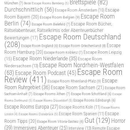
Brettspiele
(82)
München
(7)
Beste Escape Rooms Bamberg
(5)
Durchschnittlich
(56)
Escape
Escape Room Amsterdam
(10)
Escape Room
Room Bayern
(20)
Escape Room Belgien
(9)
Berlin
(74)
Escape Room Bücher,
Escape Room Bielefeld
(7)
Rätselabenteuer, Rätselkrimis oder Abenteuerbücher
Escape Room Deutschland
Bewertungen
(17)
(208)
Escape
Escape Room Griechenland
(8)
Escape Room England
(6)
Room Hamburg
(20)
Escape Room Leipzig
Escape Room Koblenz
(7)
Escape Room Niederlande
(35)
(15)
Escape Room
Escape Room Nordrhein-Westfalen
Niedersachsen
(13)
Escape Room
(63)
Escape Room Podcast
(45)
Review
(411)
Escape
Escape Room Rheinland-Pfalz
(9)
Room Ruhrgebiet
(36)
Escape Room Sachsen
(21)
Escape Room
Sachsen-Anhalt
(7)
Escape Rooms Athen
(7)
Escape Room Schottland
(6)
Escape
Rooms Dortmund
(5)
Escape Rooms Düsseldorf
(5)
Escape Rooms Edinburgh
(6)
Escape Rooms Europa
(27)
Escape Rooms Köln
(11)
Escape Rooms
Escape
Escape Room Spanien
(11)
Escape Rooms Osnabrück
(5)
London
(4)
Gut
(129)
Horror
Room Tipps
(20)
Escape Room Vitoria-Gasteiz
(6)
(39)
Immersives Abenteuer
(25)
Interview
(13)
Remote Escape