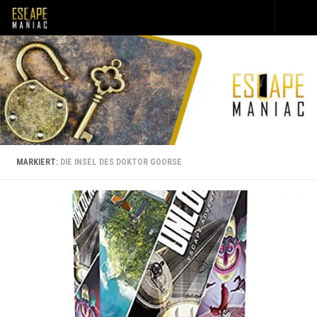
Unter dem Inhalt
MARKIERT:
DIE INSEL DES DOKTOR GOORSE