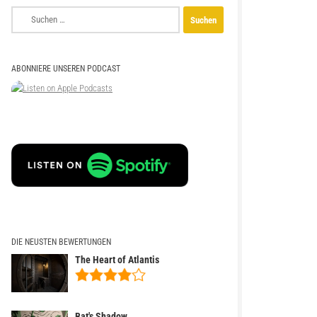
Suchen
nach:
ABONNIERE UNSEREN PODCAST
DIE NEUSTEN BEWERTUNGEN
The Heart of Atlantis
Bat's Shadow