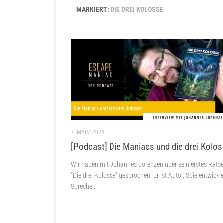
MARKIERT:
DIE DREI KOLOSSE
7. MÄRZ 2024
[Podcast] Die Maniacs und die drei Kolo
Wir haben mit Johannes Lorenzen über sein erstes Rätse
“Die drei Kolosse” gesprochen. Er ist Autor, Spielentwickl
Sprecher.