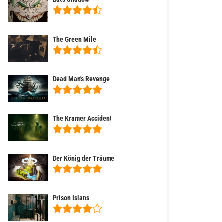
The Green Mile
Dead Man's Revenge
The Kramer Accident
Der König der Träume
Prison Islans