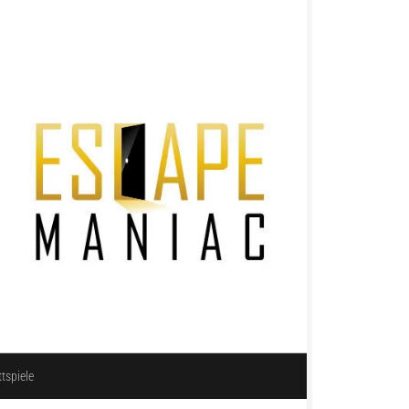
ttspiele