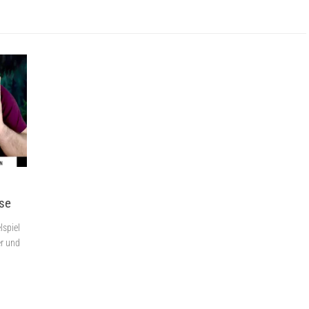
sse
lspiel
er und