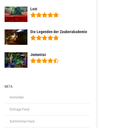
Lost
Die Legenden der Zauberakademie
Jumaniac
META
Anmelden
Eintrags-Feed
Kommentar-Feed