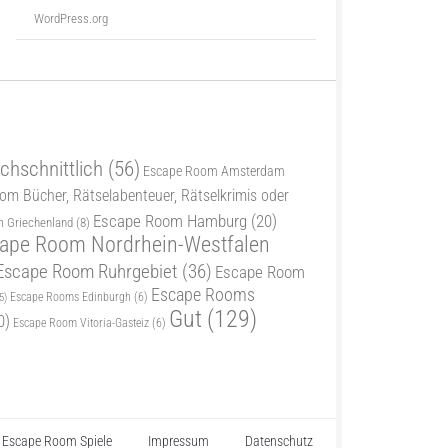
WordPress.org
chschnittlich
(56)
Escape Room Amsterdam
m Bücher, Rätselabenteuer, Rätselkrimis oder
Escape Room Hamburg
(20)
 Griechenland
(8)
ape Room Nordrhein-Westfalen
Escape Room Ruhrgebiet
(36)
Escape Room
Escape Rooms
5)
Escape Rooms Edinburgh
(6)
Gut
(129)
0)
Escape Room Vitoria-Gasteiz
(6)
Escape Room Spiele
Impressum
Datenschutz