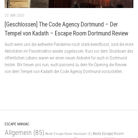
20. MAI 2020
[Geschlossen] The Code Agency Dortmund – Der
Tempel von Kadath – Escape Room Dortmund Review
Auch wenn uns die weltweite Pandemie noch stark beeinflusst, sind die erste
Aktivitäten im Freizeitsektor wieder zugelassen. Kurz vor dem Shutdown des
öffentlichen Lebens waren wir einen neuen Anbieter für euch in Dortmund
testen. Wir freuen uns nun, euch passend zu dem Re-Opening die Review
von dem Tempel von Kadath der Code Agency Dortmund vorzustellen.
ESCAPE MANIAC
Allgemein
(85)
Beste Escape Room
Beste Escape Room Hannover
(5)