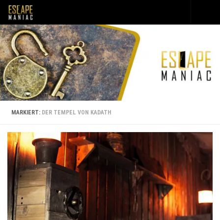
Unter dem Inhalt
MARKIERT:
DER TEMPEL VON KADATH