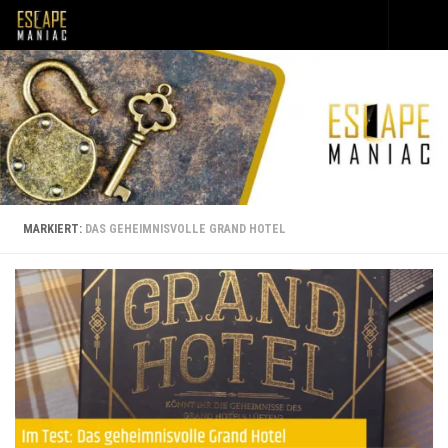
Unter dem Inhalt
MARKIERT:
DAS GEHEIMNISVOLLE GRAND HOTEL