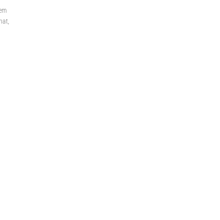
dem
hat,