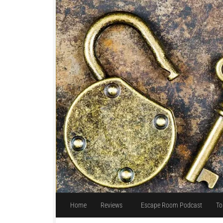
Unter dem Inhalt
Home
Reviews
Escape Room Podcast
To