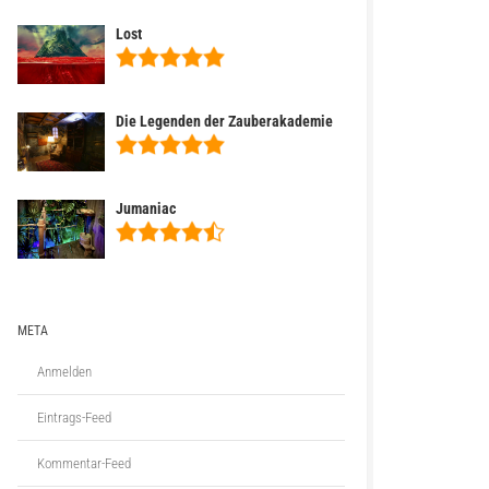
Lost
Die Legenden der Zauberakademie
Jumaniac
META
Anmelden
Eintrags-Feed
Kommentar-Feed