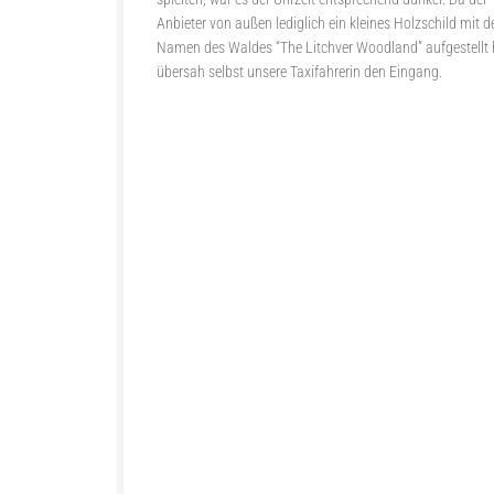
Anbieter von außen lediglich ein kleines Holzschild mit 
Namen des Waldes “The Litchver Woodland” aufgestellt 
übersah selbst unsere Taxifahrerin den Eingang.