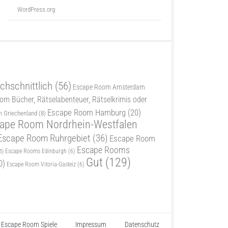
WordPress.org
chschnittlich
(56)
Escape Room Amsterdam
m Bücher, Rätselabenteuer, Rätselkrimis oder
Escape Room Hamburg
(20)
 Griechenland
(8)
ape Room Nordrhein-Westfalen
Escape Room Ruhrgebiet
(36)
Escape Room
Escape Rooms
5)
Escape Rooms Edinburgh
(6)
Gut
(129)
0)
Escape Room Vitoria-Gasteiz
(6)
Escape Room Spiele
Impressum
Datenschutz