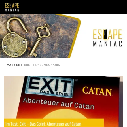
Unter dem Inhalt
MARKIERT:
BRETTSPIELMECHANIK