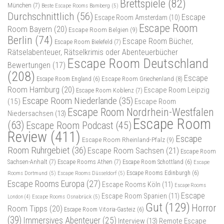
Brettspiele
(82)
München
(7)
Beste Escape Rooms Bamberg
(5)
Durchschnittlich
(56)
Escape
Escape Room Amsterdam
(10)
Escape Room
Room Bayern
(20)
Escape Room Belgien
(9)
Berlin
(74)
Escape Room Bücher,
Escape Room Bielefeld
(7)
Rätselabenteuer, Rätselkrimis oder Abenteuerbücher
Escape Room Deutschland
Bewertungen
(17)
(208)
Escape
Escape Room Griechenland
(8)
Escape Room England
(6)
Room Hamburg
(20)
Escape Room Leipzig
Escape Room Koblenz
(7)
Escape Room Niederlande
(35)
(15)
Escape Room
Escape Room Nordrhein-Westfalen
Niedersachsen
(13)
Escape Room
(63)
Escape Room Podcast
(45)
Review
(411)
Escape
Escape Room Rheinland-Pfalz
(9)
Room Ruhrgebiet
(36)
Escape Room Sachsen
(21)
Escape Room
Sachsen-Anhalt
(7)
Escape Rooms Athen
(7)
Escape Room Schottland
(6)
Escape
Rooms Dortmund
(5)
Escape Rooms Düsseldorf
(5)
Escape Rooms Edinburgh
(6)
Escape Rooms Europa
(27)
Escape Rooms Köln
(11)
Escape Rooms
Escape
Escape Room Spanien
(11)
Escape Rooms Osnabrück
(5)
London
(4)
Gut
(129)
Horror
Room Tipps
(20)
Escape Room Vitoria-Gasteiz
(6)
(39)
Immersives Abenteuer
(25)
Interview
(13)
Remote Escape