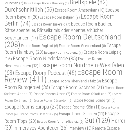
Brettspiele
(82)
München
(7)
Beste Escape Rooms Bamberg
(5)
Durchschnittlich
(56)
Escape
Escape Room Amsterdam
(10)
Escape Room
Room Bayern
(20)
Escape Room Belgien
(9)
Berlin
(74)
Escape Room Bücher,
Escape Room Bielefeld
(7)
Rätselabenteuer, Rätselkrimis oder Abenteuerbücher
Escape Room Deutschland
Bewertungen
(17)
(208)
Escape
Escape Room Griechenland
(8)
Escape Room England
(6)
Room Hamburg
(20)
Escape Room Leipzig
Escape Room Koblenz
(7)
Escape Room Niederlande
(35)
(15)
Escape Room
Escape Room Nordrhein-Westfalen
Niedersachsen
(13)
Escape Room
(63)
Escape Room Podcast
(45)
Review
(411)
Escape
Escape Room Rheinland-Pfalz
(9)
Room Ruhrgebiet
(36)
Escape Room Sachsen
(21)
Escape Room
Sachsen-Anhalt
(7)
Escape Rooms Athen
(7)
Escape Room Schottland
(6)
Escape
Rooms Dortmund
(5)
Escape Rooms Düsseldorf
(5)
Escape Rooms Edinburgh
(6)
Escape Rooms Europa
(27)
Escape Rooms Köln
(11)
Escape Rooms
Escape
Escape Room Spanien
(11)
Escape Rooms Osnabrück
(5)
London
(4)
Gut
(129)
Horror
Room Tipps
(20)
Escape Room Vitoria-Gasteiz
(6)
(39)
Immersives Abenteuer
(25)
Interview
(13)
Remote Escape