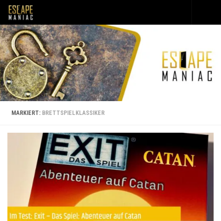
Unter dem Inhalt
MARKIERT:
BRETTSPIELKLASSIKER