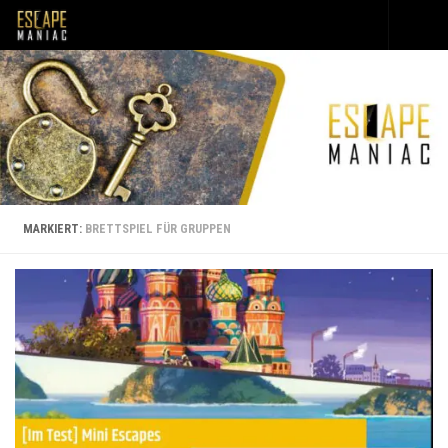
Unter dem Inhalt
MARKIERT:
BRETTSPIEL FÜR GRUPPEN