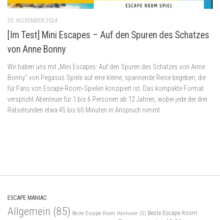
30. NOVEMBER 2024
[Im Test] Mini Escapes – Auf den Spuren des Schatzes
von Anne Bonny
Wir haben uns mit „Mini Escapes: Auf den Spuren des Schatzes von Anne
Bonny“ von Pegasus Spiele auf eine kleine, spannende Reise begeben, die
für Fans von Escape-Room-Spielen konzipiert ist. Das kompakte Format
verspricht Abenteuer für 1 bis 6 Personen ab 12 Jahren, wobei jede der drei
Rätselrunden etwa 45 bis 60 Minuten in Anspruch nimmt.
ESCAPE MANIAC
Allgemein
(85)
Beste Escape Room
Beste Escape Room Hannover
(5)