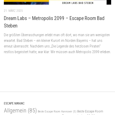
21. MÄRZ 2025
Dream Labs – Metropolis 2099 – Escape Room Bad
Steben
Die größten Überraschungen erlebt man oft dort, wo man sie am wenigsten
erwartet. Bad Steben – ein kleiner Kurort im Norden Bayerns – hat uns
erneut überrascht. Nachdem uns „Die Legende des herzlosen Piraten“
restlos begeistert hatte, war klar: Wir müssen auch Metropolis 2099 erleben.
ESCAPE MANIAC
Allgemein
(85)
Beste Escape Room
Beste Escape Room Hannover
(5)