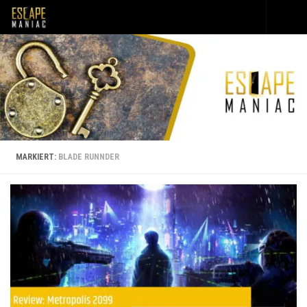
Unter dem Inhalt
MARKIERT:
BLADE RUNNDER