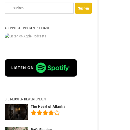
Suchen
nach:
ABONNIERE UNSEREN PODCAST
DIE NEUSTEN BEWERTUNGEN
The Heart of Atlantis
Bat's Shadow