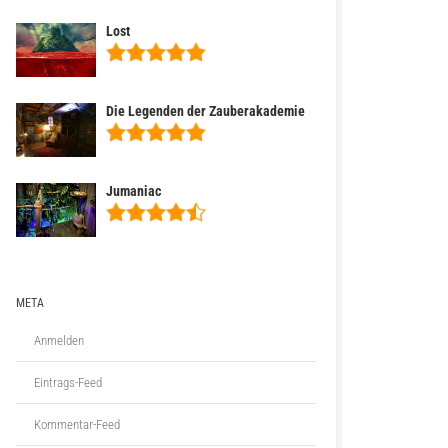
Lost
Die Legenden der Zauberakademie
Jumaniac
META
Anmelden
Eintrags-Feed
Kommentar-Feed