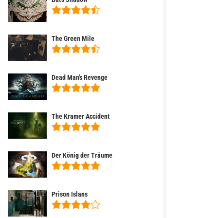
The Green Mile
Dead Man's Revenge
The Kramer Accident
Der König der Träume
Prison Islans