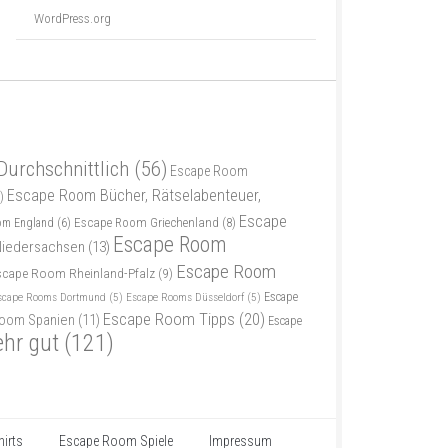
WordPress.org
Durchschnittlich
(56)
Escape Room
Escape Room Bücher, Rätselabenteuer,
)
Escape
Escape Room Griechenland
(8)
om England
(6)
Escape Room
iedersachsen
(13)
Escape Room
scape Room Rheinland-Pfalz
(9)
scape Rooms Dortmund
(5)
Escape Rooms Düsseldorf
(5)
Escape
Escape Room Tipps
(20)
oom Spanien
(11)
Escape
ehr gut
(121)
irts
Escape Room Spiele
Impressum