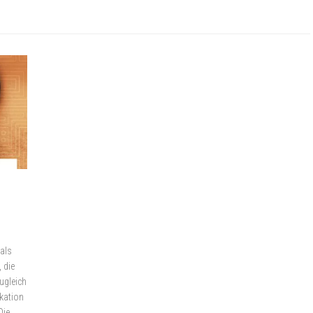
als
 die
zugleich
kation
Die