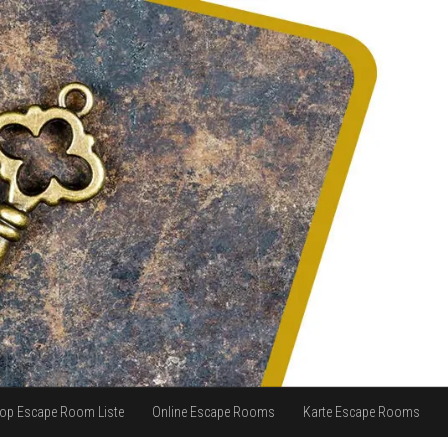
op Escape Room Liste
Online Escape Rooms
Karte Escape Rooms