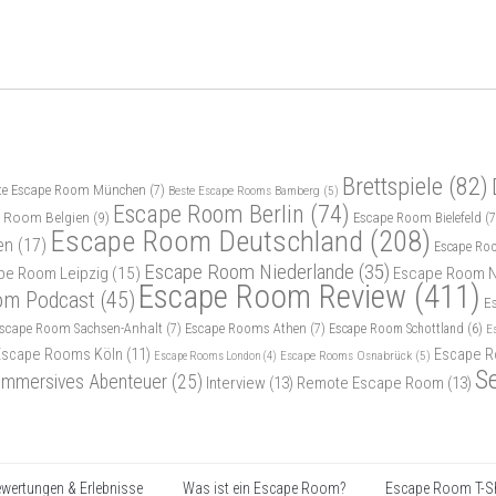
Brettspiele
(82)
te Escape Room München
(7)
Beste Escape Rooms Bamberg
(5)
Escape Room Berlin
(74)
 Room Belgien
(9)
Escape Room Bielefeld
(7
Escape Room Deutschland
(208)
en
(17)
Escape Ro
Escape Room Niederlande
(35)
pe Room Leipzig
(15)
Escape Room N
Escape Room Review
(411)
om Podcast
(45)
E
scape Room Sachsen-Anhalt
(7)
Escape Rooms Athen
(7)
Escape Room Schottland
(6)
E
Escape Rooms Köln
(11)
Escape R
Escape Rooms Osnabrück
(5)
Escape Rooms London
(4)
S
Immersives Abenteuer
(25)
Interview
(13)
Remote Escape Room
(13)
wertungen & Erlebnisse
Was ist ein Escape Room?
Escape Room T-Sh