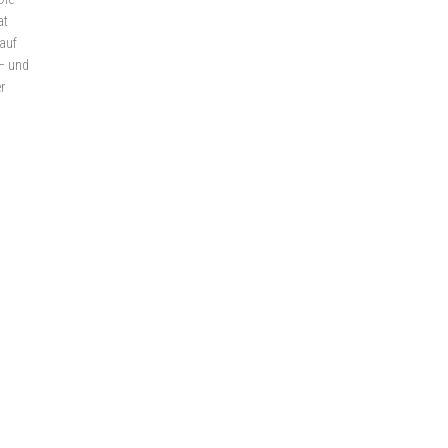
at
auf
– und
r