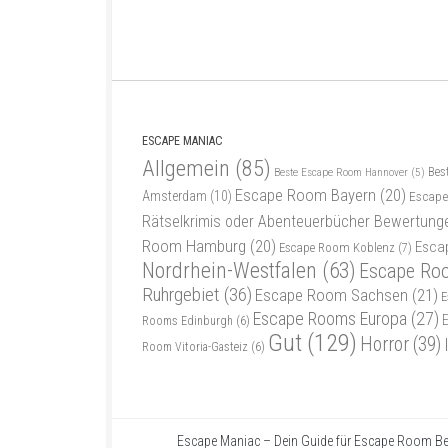
ESCAPE MANIAC
Allgemein
(85)
Bes
Beste Escape Room Hannover
(5)
Escape Room Bayern
(20)
Amsterdam
(10)
Escape
Rätselkrimis oder Abenteuerbücher Bewertung
Room Hamburg
(20)
Esca
Escape Room Koblenz
(7)
Nordrhein-Westfalen
(63)
Escape Ro
Ruhrgebiet
(36)
Escape Room Sachsen
(21)
E
Escape Rooms Europa
(27)
Rooms Edinburgh
(6)
Gut
(129)
Horror
(39)
Room Vitoria-Gasteiz
(6)
Escape Maniac – Dein Guide für Escape Room Be