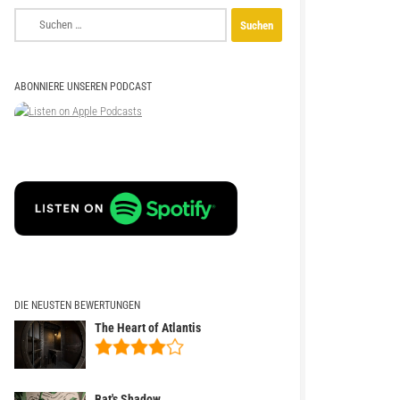
Suchen
nach:
ABONNIERE UNSEREN PODCAST
DIE NEUSTEN BEWERTUNGEN
The Heart of Atlantis
Bat's Shadow