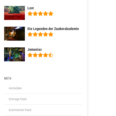
Lost
Die Legenden der Zauberakademie
Jumaniac
META
Anmelden
Eintrags-Feed
Kommentar-Feed