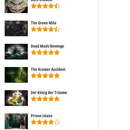
The Green Mile
Dead Man's Revenge
The Kramer Accident
Der König der Träume
Prison Islans