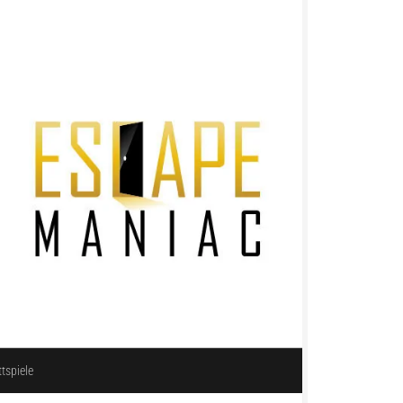
ttspiele