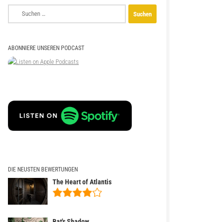
Suchen
nach:
ABONNIERE UNSEREN PODCAST
DIE NEUSTEN BEWERTUNGEN
The Heart of Atlantis
Bat's Shadow