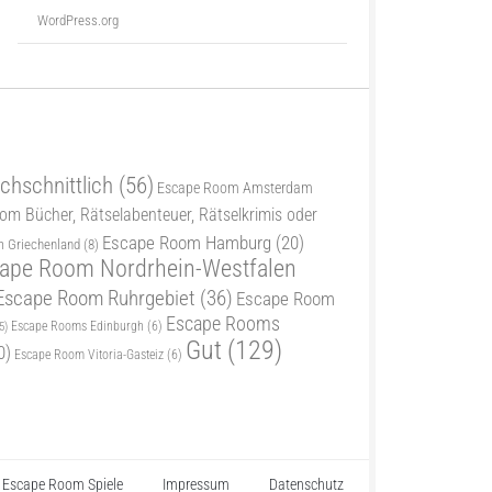
WordPress.org
chschnittlich
(56)
Escape Room Amsterdam
m Bücher, Rätselabenteuer, Rätselkrimis oder
Escape Room Hamburg
(20)
 Griechenland
(8)
ape Room Nordrhein-Westfalen
Escape Room Ruhrgebiet
(36)
Escape Room
Escape Rooms
5)
Escape Rooms Edinburgh
(6)
Gut
(129)
0)
Escape Room Vitoria-Gasteiz
(6)
Escape Room Spiele
Impressum
Datenschutz