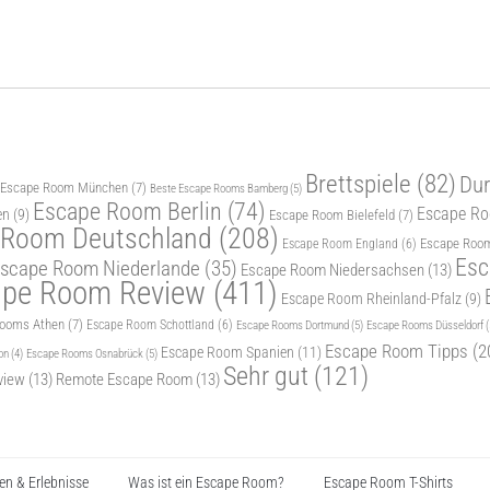
Brettspiele
(82)
Dur
 Escape Room München
(7)
Beste Escape Rooms Bamberg
(5)
Escape Room Berlin
(74)
Escape Roo
en
(9)
Escape Room Bielefeld
(7)
 Room Deutschland
(208)
Escape Room
Escape Room England
(6)
Esc
scape Room Niederlande
(35)
Escape Room Niedersachsen
(13)
ape Room Review
(411)
Escape Room Rheinland-Pfalz
(9)
Rooms Athen
(7)
Escape Room Schottland
(6)
Escape Rooms Dortmund
(5)
Escape Rooms Düsseldorf
(
Escape Room Tipps
(2
Escape Room Spanien
(11)
Escape Rooms Osnabrück
(5)
on
(4)
Sehr gut
(121)
view
(13)
Remote Escape Room
(13)
n & Erlebnisse
Was ist ein Escape Room?
Escape Room T-Shirts