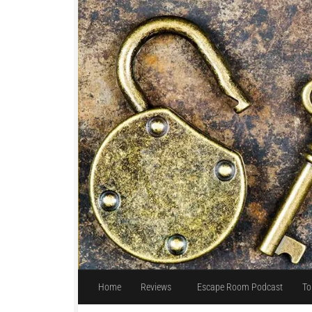
Unter dem Inhalt
Home
Reviews
Escape Room Podcast
To