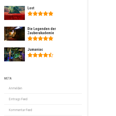
Lost
Die Legenden der
Zauberakademie
Jumaniac
META
Anmelden
Eintrags-Feed
Kommentar-Feed