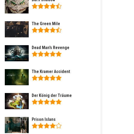
The Green Mile
Dead Man's Revenge
The Kramer Accident
Der König der Träume
Prison Islans