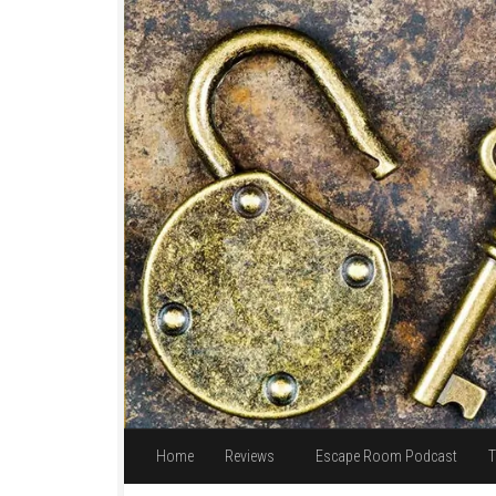
Unter dem Inhalt
Home
Reviews
Escape Room Podcast
T