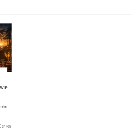
 wie
erlin
 Denken