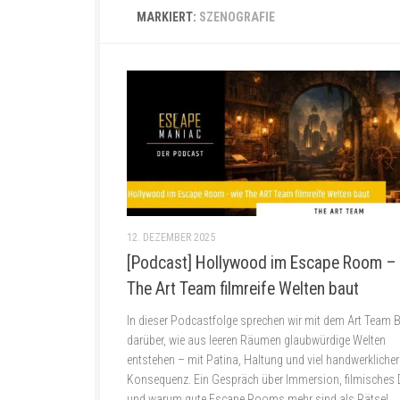
MARKIERT:
SZENOGRAFIE
12. DEZEMBER 2025
[Podcast] Hollywood im Escape Room –
The Art Team filmreife Welten baut
In dieser Podcastfolge sprechen wir mit dem Art Team B
darüber, wie aus leeren Räumen glaubwürdige Welten
entstehen – mit Patina, Haltung und viel handwerklicher
Konsequenz. Ein Gespräch über Immersion, filmisches
und warum gute Escape Rooms mehr sind als Rätsel.