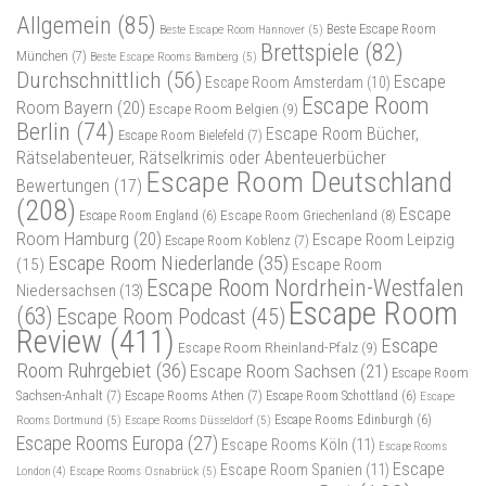
Allgemein
(85)
Beste Escape Room
Beste Escape Room Hannover
(5)
Brettspiele
(82)
München
(7)
Beste Escape Rooms Bamberg
(5)
Durchschnittlich
(56)
Escape
Escape Room Amsterdam
(10)
Escape Room
Room Bayern
(20)
Escape Room Belgien
(9)
Berlin
(74)
Escape Room Bücher,
Escape Room Bielefeld
(7)
Rätselabenteuer, Rätselkrimis oder Abenteuerbücher
Escape Room Deutschland
Bewertungen
(17)
(208)
Escape
Escape Room Griechenland
(8)
Escape Room England
(6)
Room Hamburg
(20)
Escape Room Leipzig
Escape Room Koblenz
(7)
Escape Room Niederlande
(35)
(15)
Escape Room
Escape Room Nordrhein-Westfalen
Niedersachsen
(13)
Escape Room
(63)
Escape Room Podcast
(45)
Review
(411)
Escape
Escape Room Rheinland-Pfalz
(9)
Room Ruhrgebiet
(36)
Escape Room Sachsen
(21)
Escape Room
Sachsen-Anhalt
(7)
Escape Rooms Athen
(7)
Escape Room Schottland
(6)
Escape
Rooms Dortmund
(5)
Escape Rooms Düsseldorf
(5)
Escape Rooms Edinburgh
(6)
Escape Rooms Europa
(27)
Escape Rooms Köln
(11)
Escape Rooms
Escape
Escape Room Spanien
(11)
Escape Rooms Osnabrück
(5)
London
(4)