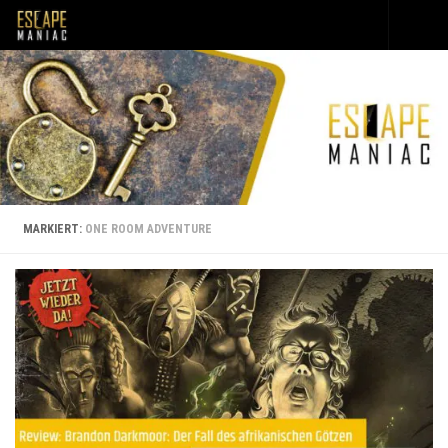
Unter dem Inhalt
MARKIERT:
ONE ROOM ADVENTURE