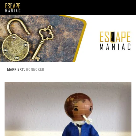
Unter dem Inhalt
MARKIERT:
HONECKER