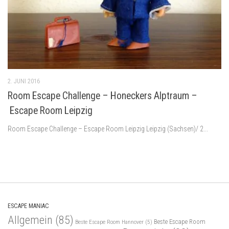
2. JUNI 2016
Room Escape Challenge – Honeckers Alptraum –
Escape Room Leipzig
Room Escape Challenge – Escape Room Leipzig Leipzig (Sachsen)/ 2...
ESCAPE MANIAC
Allgemein
(85)
Beste Escape Room
Beste Escape Room Hannover
(5)