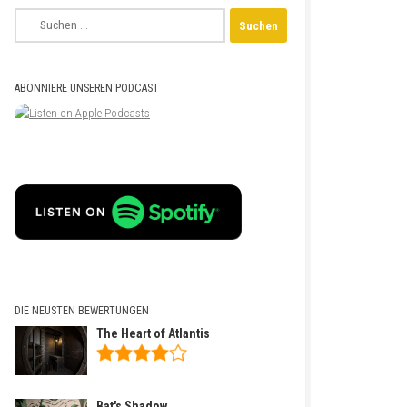
Suchen
nach:
ABONNIERE UNSEREN PODCAST
DIE NEUSTEN BEWERTUNGEN
The Heart of Atlantis
Bat's Shadow