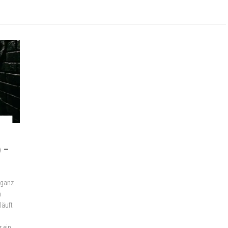
) –
 ganz
n
läuft
 ein