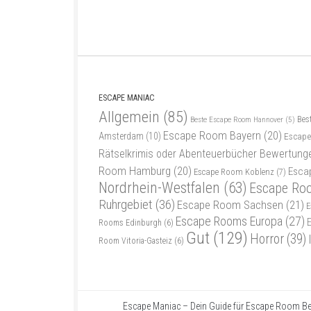
ESCAPE MANIAC
Allgemein
(85)
Bes
Beste Escape Room Hannover
(5)
Escape Room Bayern
(20)
Amsterdam
(10)
Escape
Rätselkrimis oder Abenteuerbücher Bewertung
Room Hamburg
(20)
Esca
Escape Room Koblenz
(7)
Nordrhein-Westfalen
(63)
Escape Ro
Ruhrgebiet
(36)
Escape Room Sachsen
(21)
E
Escape Rooms Europa
(27)
Rooms Edinburgh
(6)
Gut
(129)
Horror
(39)
Room Vitoria-Gasteiz
(6)
Escape Maniac – Dein Guide für Escape Room Be