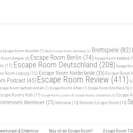
Brettspiele
(82)
te Escape Room München
(7)
Beste Escape Rooms Bamberg
(5)
Escape Room Berlin
(74)
 Room Belgien
(9)
Escape Room Bielefeld
(7
Escape Room Deutschland
(208)
en
(17)
Escape Ro
Escape Room Niederlande
(35)
pe Room Leipzig
(15)
Escape Room N
Escape Room Review
(411)
om Podcast
(45)
E
scape Room Sachsen-Anhalt
(7)
Escape Rooms Athen
(7)
Escape Room Schottland
(6)
E
Escape Rooms Köln
(11)
Escape R
Escape Rooms Osnabrück
(5)
Escape Rooms London
(4)
S
Immersives Abenteuer
(25)
Interview
(13)
Remote Escape Room
(13)
wertungen & Erlebnisse
Was ist ein Escape Room?
Escape Room T-Sh