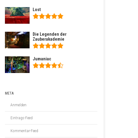
Lost
Die Legenden der
Zauberakademie
Jumaniac
META
Anmelden
Eintrags-Feed
Kommentar-Feed