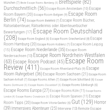
Brettspiele
(82)
München
(7)
Beste Escape Rooms Bamberg
(5)
Durchschnittlich
(56)
Escape
Escape Room Amsterdam
(10)
Escape Room
Room Bayern
(20)
Escape Room Belgien
(9)
Berlin
(74)
Escape Room Bücher,
Escape Room Bielefeld
(7)
Rätselabenteuer, Rätselkrimis oder Abenteuerbücher
Escape Room Deutschland
Bewertungen
(17)
(208)
Escape
Escape Room Griechenland
(8)
Escape Room England
(6)
Room Hamburg
(20)
Escape Room Leipzig
Escape Room Koblenz
(7)
Escape Room Niederlande
(35)
(15)
Escape Room
Escape Room Nordrhein-Westfalen
Niedersachsen
(13)
Escape Room
(63)
Escape Room Podcast
(45)
Review
(411)
Escape
Escape Room Rheinland-Pfalz
(9)
Room Ruhrgebiet
(36)
Escape Room Sachsen
(21)
Escape Room
Sachsen-Anhalt
(7)
Escape Rooms Athen
(7)
Escape Room Schottland
(6)
Escape
Rooms Dortmund
(5)
Escape Rooms Düsseldorf
(5)
Escape Rooms Edinburgh
(6)
Escape Rooms Europa
(27)
Escape Rooms Köln
(11)
Escape Rooms
Escape
Escape Room Spanien
(11)
Escape Rooms Osnabrück
(5)
London
(4)
Gut
(129)
Horror
Room Tipps
(20)
Escape Room Vitoria-Gasteiz
(6)
(39)
Immersives Abenteuer
(25)
Interview
(13)
Remote Escape