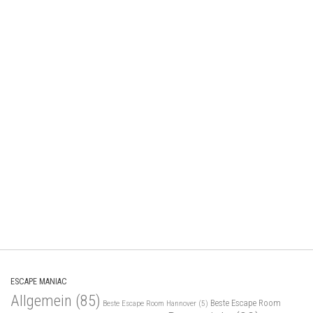
ESCAPE MANIAC
Allgemein
(85)
Beste Escape Room
Beste Escape Room Hannover
(5)