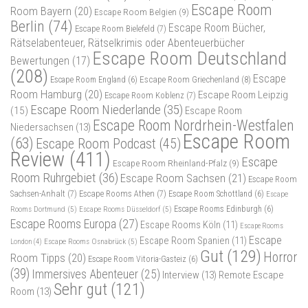
Escape Room
Room Bayern
(20)
Escape Room Belgien
(9)
Berlin
(74)
Escape Room Bücher,
Escape Room Bielefeld
(7)
Rätselabenteuer, Rätselkrimis oder Abenteuerbücher
Escape Room Deutschland
Bewertungen
(17)
(208)
Escape
Escape Room Griechenland
(8)
Escape Room England
(6)
Room Hamburg
(20)
Escape Room Leipzig
Escape Room Koblenz
(7)
Escape Room Niederlande
(35)
(15)
Escape Room
Escape Room Nordrhein-Westfalen
Niedersachsen
(13)
Escape Room
(63)
Escape Room Podcast
(45)
Review
(411)
Escape
Escape Room Rheinland-Pfalz
(9)
Room Ruhrgebiet
(36)
Escape Room Sachsen
(21)
Escape Room
Sachsen-Anhalt
(7)
Escape Rooms Athen
(7)
Escape Room Schottland
(6)
Escape
Rooms Dortmund
(5)
Escape Rooms Düsseldorf
(5)
Escape Rooms Edinburgh
(6)
Escape Rooms Europa
(27)
Escape Rooms Köln
(11)
Escape Rooms
Escape
Escape Room Spanien
(11)
Escape Rooms Osnabrück
(5)
London
(4)
Gut
(129)
Horror
Room Tipps
(20)
Escape Room Vitoria-Gasteiz
(6)
(39)
Immersives Abenteuer
(25)
Interview
(13)
Remote Escape
Sehr gut
(121)
Room
(13)