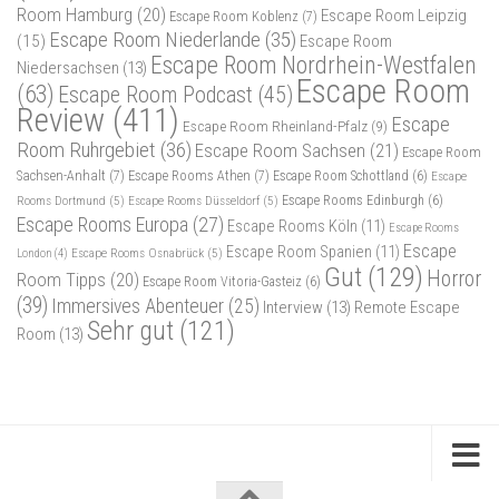
Room Hamburg
(20)
Escape Room Leipzig
Escape Room Koblenz
(7)
Escape Room Niederlande
(35)
(15)
Escape Room
Escape Room Nordrhein-Westfalen
Niedersachsen
(13)
Escape Room
(63)
Escape Room Podcast
(45)
Review
(411)
Escape
Escape Room Rheinland-Pfalz
(9)
Room Ruhrgebiet
(36)
Escape Room Sachsen
(21)
Escape Room
Sachsen-Anhalt
(7)
Escape Rooms Athen
(7)
Escape Room Schottland
(6)
Escape
Rooms Dortmund
(5)
Escape Rooms Düsseldorf
(5)
Escape Rooms Edinburgh
(6)
Escape Rooms Europa
(27)
Escape Rooms Köln
(11)
Escape Rooms
Escape
Escape Room Spanien
(11)
Escape Rooms Osnabrück
(5)
London
(4)
Gut
(129)
Horror
Room Tipps
(20)
Escape Room Vitoria-Gasteiz
(6)
(39)
Immersives Abenteuer
(25)
Interview
(13)
Remote Escape
Sehr gut
(121)
Room
(13)