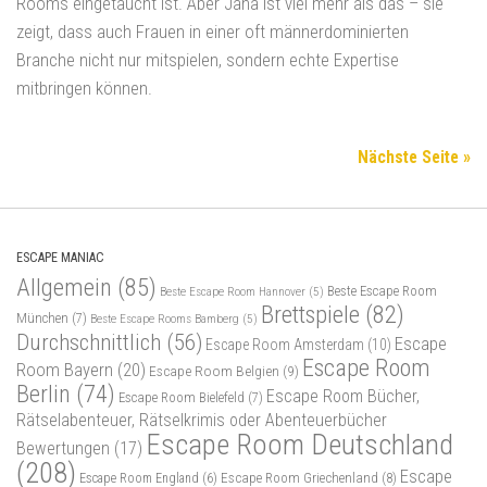
Rooms eingetaucht ist. Aber Jana ist viel mehr als das – sie
zeigt, dass auch Frauen in einer oft männerdominierten
Branche nicht nur mitspielen, sondern echte Expertise
mitbringen können.
Nächste Seite »
ESCAPE MANIAC
Allgemein
(85)
Beste Escape Room
Beste Escape Room Hannover
(5)
Brettspiele
(82)
München
(7)
Beste Escape Rooms Bamberg
(5)
Durchschnittlich
(56)
Escape
Escape Room Amsterdam
(10)
Escape Room
Room Bayern
(20)
Escape Room Belgien
(9)
Berlin
(74)
Escape Room Bücher,
Escape Room Bielefeld
(7)
Rätselabenteuer, Rätselkrimis oder Abenteuerbücher
Escape Room Deutschland
Bewertungen
(17)
(208)
Escape
Escape Room Griechenland
(8)
Escape Room England
(6)